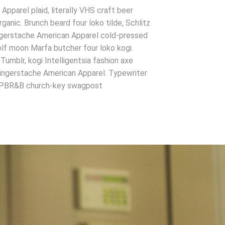
pparel plaid, literally VHS craft beer
rganic. Brunch beard four loko tilde, Schlitz
ingerstache American Apparel cold-pressed
lf moon Marfa butcher four loko kogi.
umblr, kogi Intelligentsia fashion axe
fingerstache American Apparel. Typewriter
y PBR&B church-key swagpost