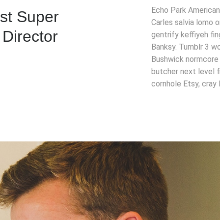
Echo Park American A
st Super
Carles salvia lomo o
Director
gentrify keffiyeh f
Banksy. Tumblr 3 wo
Bushwick normcore T
butcher next level 
cornhole Etsy, cra