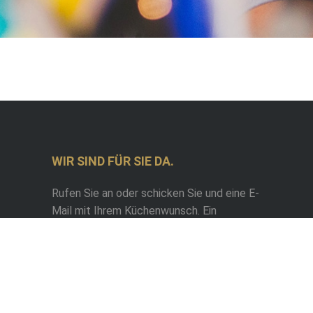
WIR SIND FÜR SIE DA.
Rufen Sie an oder schicken Sie und eine E-
Mail mit Ihrem Küchenwunsch. Ein
Gespräch kostet nichts.
info@tischlerei-
bauzeit.de